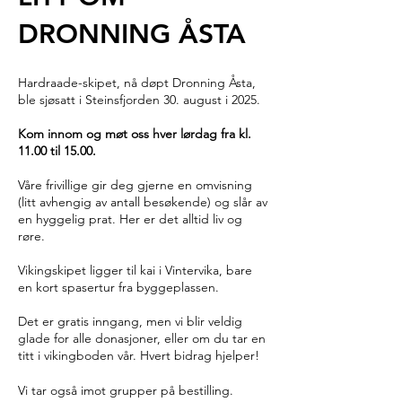
DRONNING ÅSTA
Hardraade-skipet, nå døpt Dronning Åsta,
ble sjøsatt i Steinsfjorden 30. august i 2025.
Kom innom og møt oss hver lørdag fra kl.
11.00 til 15.00.
Våre frivillige gir deg gjerne en omvisning
(litt avhengig av antall besøkende) og slår av
en hyggelig prat. Her er det alltid liv og
røre.
Vikingskipet ligger til kai i Vintervika, bare
en kort spasertur fra byggeplassen.
Det er gratis inngang, men vi blir veldig
glade for alle donasjoner, eller om du tar en
titt i vikingboden vår. Hvert bidrag hjelper!
Vi tar også imot grupper på bestilling.