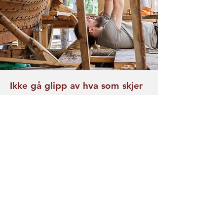
Ikke gå glipp av hva som skjer
Fire ganger i året sender vi ut et
spennende nyhetsbrev. Her deler vi de
siste oppdateringene fra
byggeplassen, info om den
kommende sjøsettingen, videoer og
bilder av skipet, samt innblikk om hva
som skjer bak kulissene.
Bli med oss
på reisen!