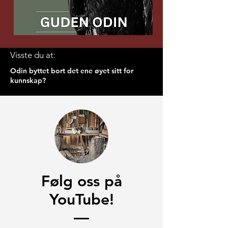
Visste du at:
Odin byttet bort det ene øyet sitt for
kunnskap?
Følg oss på
YouTube!