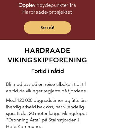
Opplev
høydepunkter fra
Hardraade-prosjektet
Se nå!
HARDRAADE
VIKINGSKIPFORENING
Fortid i nåtid
Bli med oss på en reise tilbake i tid, til
en tid da vikinger regjerte på fjordene.
Med 120 000 dugnadstimer og åtte års
iherdig arbeid bak oss, har vi endelig
sjøsatt det 20 meter lange vikingskipet
"Dronning Åsta" på Steinsfjorden i
Hole Kommune.