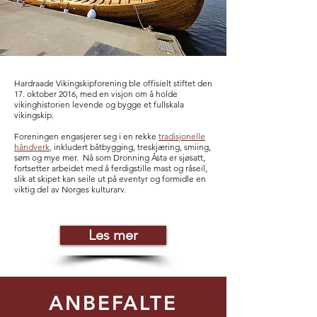
Hardraade Vikingskipforening ble offisielt stiftet den
17. oktober 2016, med en visjon om å holde
vikinghistorien levende og bygge et fullskala
vikingskip.
Foreningen engasjerer seg i en rekke
tradisjonelle
håndverk
,
inkludert båtbygging, treskjæring, smiing,
søm og mye mer. Nå som Dronning Åsta er sjøsatt,
fortsetter arbeidet med å ferdigstille mast og råseil,
slik at skipet kan seile ut på eventyr og formidle en
viktig del av Norges kulturarv.
Les mer
ANBEFALTE