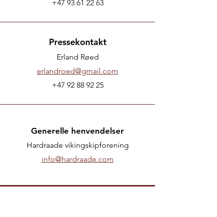
+47 93 61 22 63
Pressekontakt
Erland Røed
erlandroed@gmail.com
+47 92 88 92 25
Generelle henvendelser
Hardraade vikingskipforening
info@hardraade.com