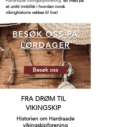
Hardraade vikingskipforening.
Bli med på
et unikt innblikk i hvordan norsk
vikinghistorie vekkes til live!
BESØK OSS PÅ
LØRDAGER
Besøk oss
FRA DRØM TIL
VIKINGSKIP
Historien om Hardraade
vikingskipforening