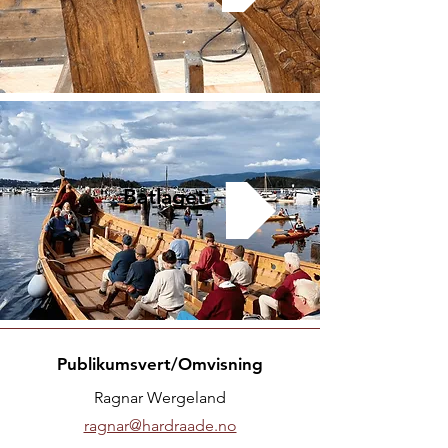
Båtlaget
Publikumsvert/Omvisning
Ragnar Wergeland
ragnar@hardraade.no