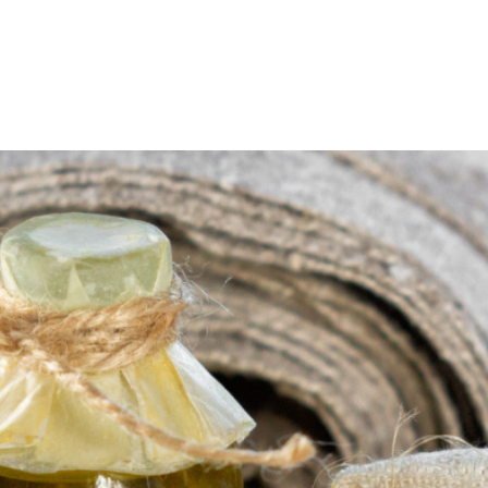
Hardraade
Besøk Oss
Båtlaget
Hardraade Nytt
Videoer