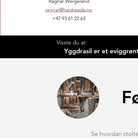
Ragnar Wergeland
ragnar@hardraade.no
+47 93 61 22 63
Visste du at:
Yggdrasil er et eviggrøn
F
Se hvordan stolte