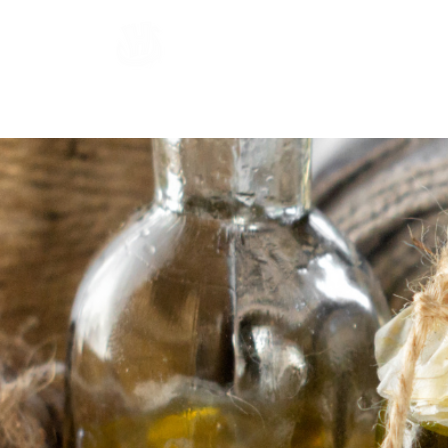
Hardraade ​
Hjem
Om 