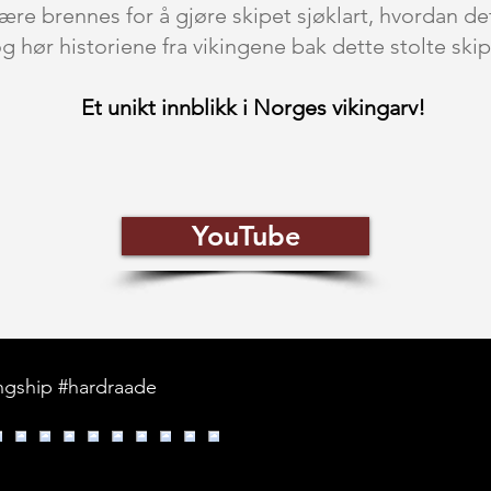
jære brennes for å gjøre skipet sjøklart, hvordan d
g hør historiene fra vikingene bak dette stolte skip
Et unikt innblikk i Norges vikingarv!
YouTube
ingship #hardraade