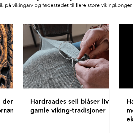
rik på vikingarv og fødestedet til flere store vikingkonger
, den
Hardraades seil blåser liv i
H
orrøn
gamle viking-tradisjoner
m
ek