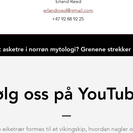
Erland Røed
erlandroed@gmail.com
+47 92 88 92 25
t asketre i norrøn mytologi? Grenene strekker
ølg oss på
YouTub
 eiketrær formes til et vikingskip, hvordan nagler o