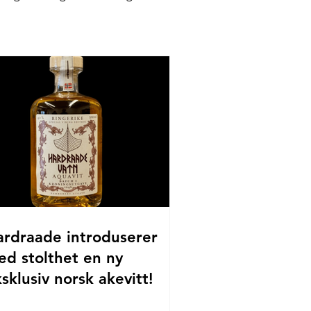
.
ardraade introduserer
ed stolthet en ny
sklusiv norsk akevitt!