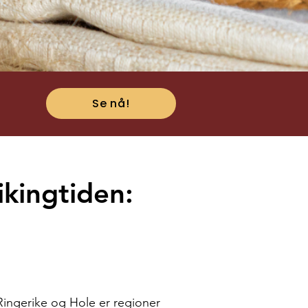
Se nå!
ikingtiden:
Ringerike og Hole er regioner