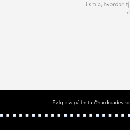
i smia, hvordan t
o
Følg oss på Insta @hardraadevik