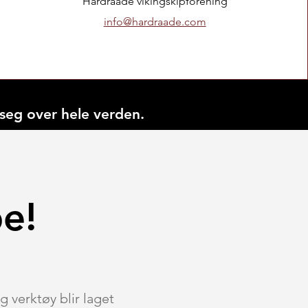
Hardraade vikingskipforening
info@hardraade.com
 seg over hele verden.
e!
g verktøy blir laget